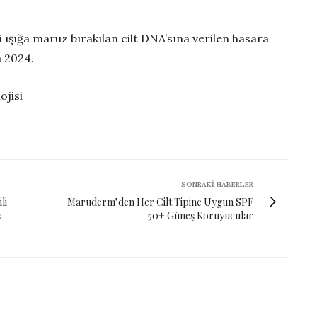
i ışığa maruz bırakılan cilt DNA’sına verilen hasara
a 2024.
jisi
SONRAKI HABERLER
li
Maruderm’den Her Cilt Tipine Uygun SPF
ş
50+ Güneş Koruyucular