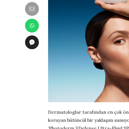
Dermatologlar tarafından en çok öne
koruyan bütüncül bir yaklaşım sunuy
‘Photoderm XDefense Ultra-Fluid SPF