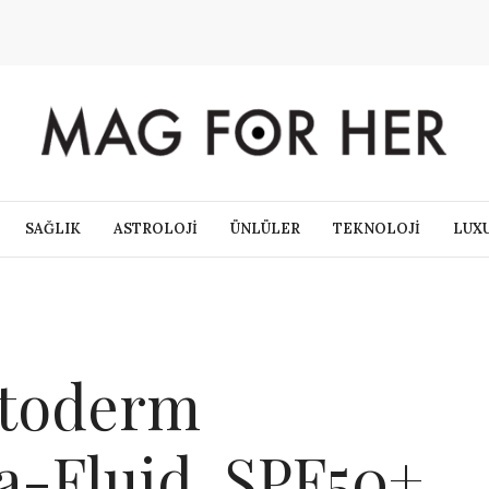
SAĞLIK
ASTROLOJİ
ÜNLÜLER
TEKNOLOJİ
LUX
otoderm
a-Fluid SPF50+