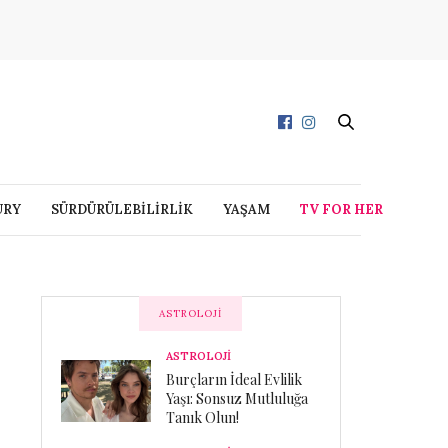
URY
SÜRDÜRÜLEBİLİRLİK
YAŞAM
TV FOR HER
ASTROLOJI
ASTROLOJİ
Burçların İdeal Evlilik
Yaşı: Sonsuz Mutluluğa
Tanık Olun!