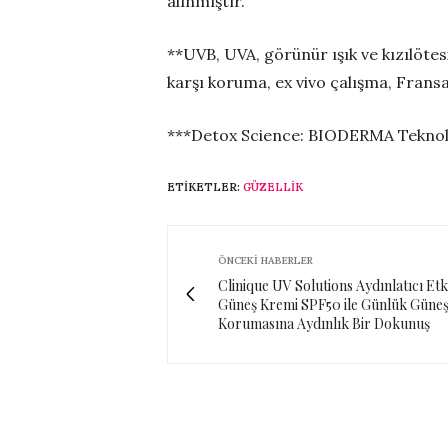
alınmıştır.
**UVB, UVA, görünür ışık ve kızılötes
karşı koruma, ex vivo çalışma, Frans
***Detox Science: BIODERMA Teknolo
ETIKETLER:
GÜZELLIK
ÖNCEKI HABERLER
Clinique UV Solutions Aydınlatıcı Etki
Güneş Kremi SPF50 ile Günlük Güne
Korumasına Aydınlık Bir Dokunuş