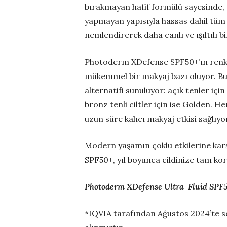
bırakmayan hafif formülü sayesinde, g
yapmayan yapısıyla hassas dahil tüm ci
nemlendirerek daha canlı ve ışıltılı 
Photoderm XDefense SPF50+’ın renk
mükemmel bir makyaj bazı oluyor. Bun
alternatifi sunuluyor: açık tenler için
bronz tenli ciltler için ise Golden. H
uzun süre kalıcı makyaj etkisi sağlıyo
Modern yaşamın çoklu etkilerine kar
SPF50+, yıl boyunca cildinize tam k
Photoderm XDefense Ultra-Fluid SPF50+
*IQVIA tarafından Ağustos 2024’te s