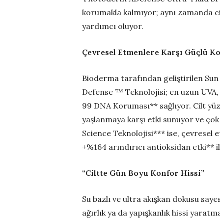
korumakla kalmıyor; aynı zamanda c
yardımcı oluyor.
Çevresel Etmenlere Karşı Güçlü 
Bioderma tarafından geliştirilen Su
Defense ™ Teknolojisi; en uzun UVA, U
99 DNA Koruması** sağlıyor. Cilt yüz
yaşlanmaya karşı etki sunuyor ve ço
Science Teknolojisi*** ise, çevresel e
+%164 arındırıcı antioksidan etki** i
“Ciltte Gün Boyu Konfor Hissi”
Su bazlı ve ultra akışkan dokusu say
ağırlık ya da yapışkanlık hissi yaratma