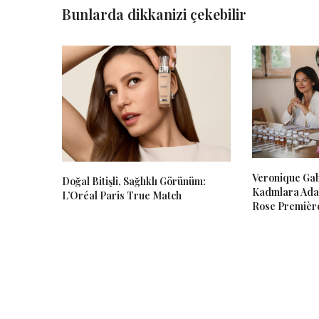
Bunlarda dikkanizi çekebilir
Veronique Gab
Doğal Bitişli, Sağlıklı Görünüm:
Kadınlara Ada
L’Oréal Paris True Match
Rose Premièr