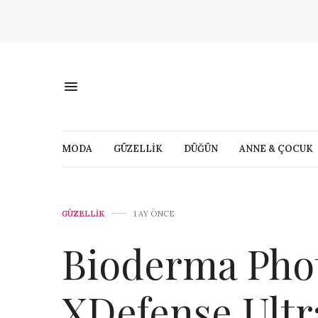
MODA
GÜZELLİK
DÜĞÜN
ANNE & ÇOCUK
GÜZELLİK
1 AY ÖNCE
Bioderma Ph
XDefense Ultr