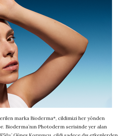
rilen marka Bioderma*, cildimizi her yönden
or. Bioderma’nın Photoderm serisinde yer alan
50+’ Güneş Koruyucu, cildi sadece dış etkenlerden