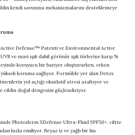
ildin kendi savunma mekanizmalarını desteklemeye
Koruma
n Active Defense™ Patenti ve Environmental Active
VB ve mavi ışık dahil görünür ışık türlerine karşı %
eyinde koruyucu bir bariyer oluştururken, erken
k yüksek koruma sağlıyor. Formülde yer alan Detox
tmenlerin yol açtığı oksidatif stresi azaltıyor ve
le cildin doğal dengesini güçlendiriyor.
esinde Photoderm XDefense Ultra-Fluid SPF50+, ciltte
dan hızla emiliyor. Beyaz iz ve yağlı bir his