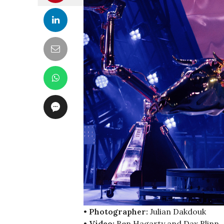
•
Photographer:
Julian Dakdouk
•
Video:
Ben Hagarty and Dax Blinn