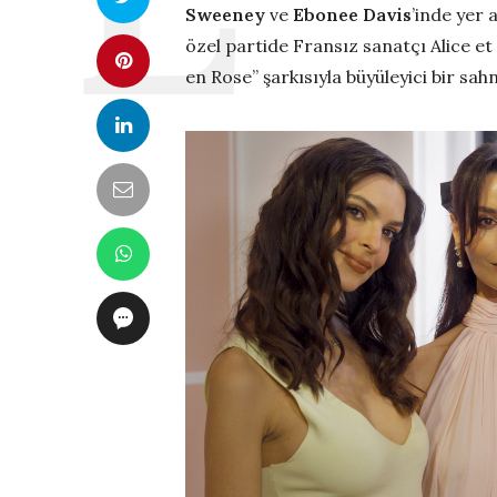
Sweeney
ve
Ebonee Davis
’inde yer 
özel partide Fransız sanatçı Alice et
en Rose” şarkısıyla büyüleyici bir s