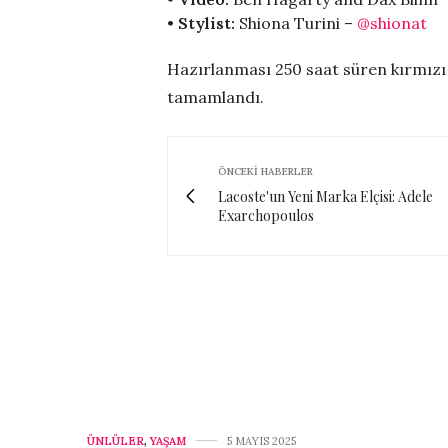
•
Stylist:
Shiona Turini –
@shionat
Hazırlanması 250 saat süren kırmızı t
tamamlandı.
ÖNCEKI HABERLER
Lacoste'un Yeni Marka Elçisi: Adele
Exarchopoulos
ÜNLÜLER
,
YAŞAM
5 MAYIS 2025