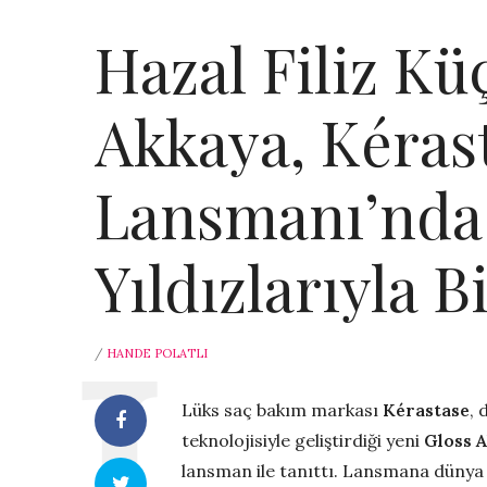
Hazal Filiz Kü
Akkaya, Kéras
Lansmanı’nda
Yıldızlarıyla B
/
HANDE POLATLI
Lüks saç bakım markası
Kérastase
, 
teknolojisiyle geliştirdiği yeni
Gloss 
lansman ile tanıttı. Lansmana dünya