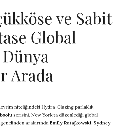
çükköse ve Sabit
tase Global
 Dünya
ir Arada
devrim niteliğindeki Hydra-Glazing parlaklık
Absolu
serisini, New York’ta düzenlediği global
 genelinden aralarında
Emily Ratajkowski, Sydney