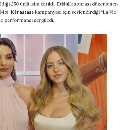
aldığı 250 ünlü isim katıldı. Etkinlik sonrası düzenlenen
 Moi,
Kérastase
kampanyası için seslendirdiği “La Vie
ahne performansı sergiledi.