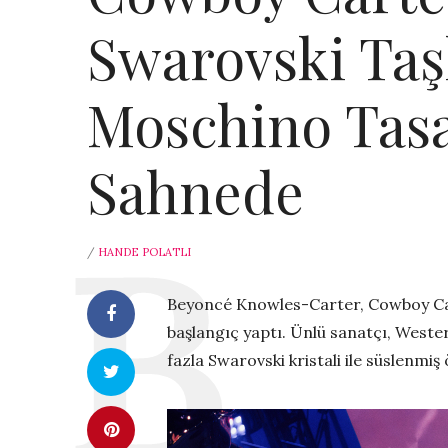
Swarovski Taş
Moschino Tasa
Sahnede
/
HANDE POLATLI
Beyoncé Knowles-Carter, Cowboy Cart
başlangıç yaptı. Ünlü sanatçı, Wester
fazla Swarovski kristali ile süslenmi