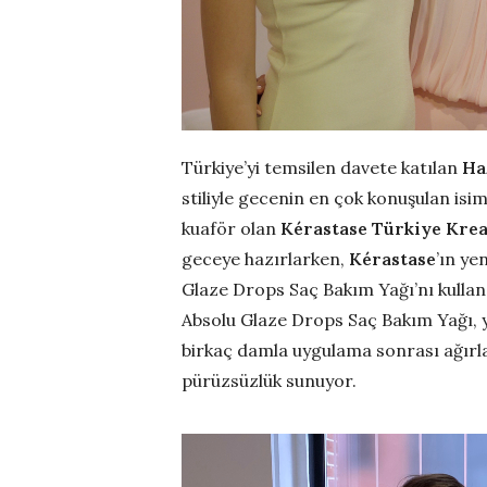
Türkiye’yi temsilen davete katılan
Ha
stiliyle gecenin en çok konuşulan isi
kuaför olan
Kérastase Türkiye Krea
geceye hazırlarken,
Kérastase
’ın ye
Glaze Drops Saç Bakım Yağı’nı kullan
Absolu Glaze Drops Saç Bakım Yağı, ya
birkaç damla uygulama sonrası ağır
pürüzsüzlük sunuyor.