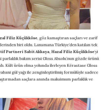
zal Filiz Küçükköse
, göz kamaştıran saçları ve zarif
mlerinden biri oldu. Lansmana Türkiye’den katılan tek
tif Partneri Sabit Akkaya
,
Hazal Filiz Küçükköse
‘yi
ni parlaklık bakım serisi Gloss Absolu’nun gözde ürünü
dı. Kült ürün olma yolunda ilerleyen Kérastase Gloss
bani gül yağı ile zenginleştirilmiş formülüyle sadece
laştırmadan saçlara anında maksimum parlaklık ve