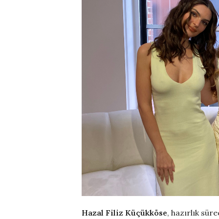
Hazal Filiz Küçükköse
, hazırlık sür