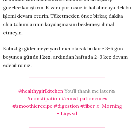
güzelce karıştırın. Kıvam pürüzsüz ir hal alıncaya dek bu
işlemi devam ettirin. Tüketmeden önce birkaç dakika
chia tohumlarının koyulaşmasını beklemeyi ihmal
etmeyin.
Kabızlığı gidermeye yardımcı olacak bu küre 3–5 gün
boyunca
günde 1 kez
, ardından haftada 2–3 kez devam
edebilirsiniz.
@healthygirlkitchen
You’ll thank me later💩
#constipation
#constipationcures
#smoothierecipe
#digestion
#fiber
♬ Morning
– Liqwyd