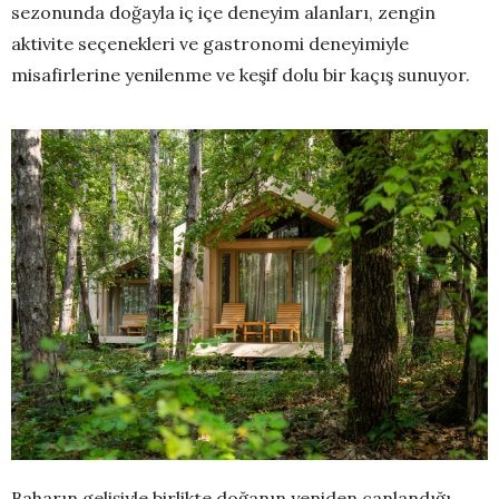
sezonunda doğayla iç içe deneyim alanları, zengin
aktivite seçenekleri ve gastronomi deneyimiyle
misafirlerine yenilenme ve keşif dolu bir kaçış sunuyor.
Baharın gelişiyle birlikte doğanın yeniden canlandığı