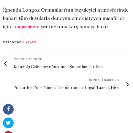
İğneada Longoz Ormanları’nın büyüleyici atmosferinde
baharı tüm duyularla deneyimlemek isteyen misafirler
için
Longosphere
yeni sezonu karşılamaya hazır.
ETIKETLER:
YAŞAM
ÖNCEKI HABERLER
Kabızlığı Gidermeye Yardımcı Smoothie Tarifleri
SONRAKI HABERLER
Polaar Ice Pure Mineral Deodorant ile Doğal Tazelik Hissi