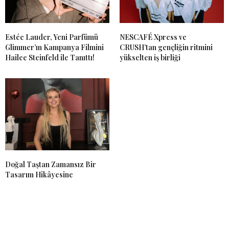
Estée Lauder, Yeni Parfümü
NESCAFÉ Xpress ve
Glimmer’ın Kampanya Filmini
CRUSH’tan gençliğin ritmini
Hailee Steinfeld ile Tanıttı!
yükselten iş birliği
Doğal Taştan Zamansız Bir
Tasarım Hikâyesine