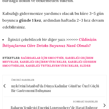
bardağa dökün ve beklemeden tüketin.
Kabızlığı gidermenize yardımcı olacak bu küre 3–5 gün
boyunca
günde 1 kez
, ardından haftada 2–3 kez devam
edebilirsiniz.
İlginizi çekebilecek bir diğer yazı >>>>>>
Cildinizin
İhtiyaçlarına Göre Detoks Suyunuz Nasıl Olmalı?
ETIKETLER:
BAĞIRSAKLAR IÇIN SMOOTHIE
,
KABIZLIĞI GEÇIREN
MEYVELER
,
KABIZLIĞI GEÇIREN YIYECEKLER
,
KABIZLIĞI GIDEREN
SMOOTHIELER
,
KABIZLIĞI TETIKLEYEN YIYECEKLER
,
SLİDER
ÖNCEKI HABERLER
mykOrini İstanbul’da Dünya Kadınlar Günü’ne Özel Güçlü
Bir Gastronomi Buluşması
SONRAKI HABERLER
Baharın Yenileyici Enerjisi Longosphere’de Hayat Buluyor