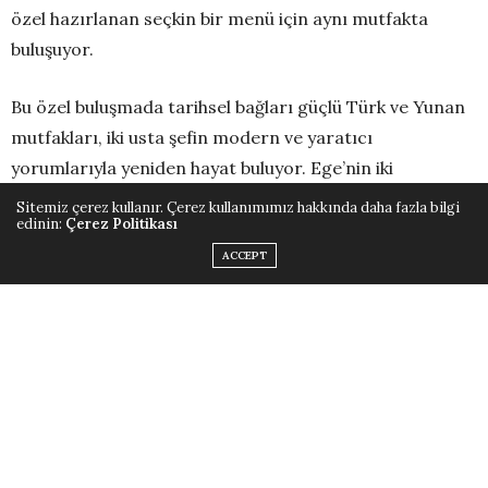
özel hazırlanan seçkin bir menü için aynı mutfakta
buluşuyor.
Bu özel buluşmada tarihsel bağları güçlü Türk ve Yunan
mutfakları, iki usta şefin modern ve yaratıcı
yorumlarıyla yeniden hayat buluyor. Ege’nin iki
yakasından beslenen ortak mutfak kültürü çağdaş
Sitemiz çerez kullanır. Çerez kullanımımız hakkında daha fazla bilgi
edinin:
Çerez Politikası
teknikler, özgün dokunuşlar ve rafine bir bakış açısıyla
yorumlanarak, lezzetler aracılığıyla güçlü bir kültürel
ACCEPT
köprüye dönüşüyor.Türk ve Yunan mutfaklarının
benzerlikleri ve ayrışan yönleri, bu gecede bir
gastronomi diyaloğu içinde ele alınıyor. Her tabakta
ortak bir geçmişin izleri hissedilirken, her
lezzet bugünün mutfak vizyonunu yansıtan çağdaş bir
anlatı sunuyor.