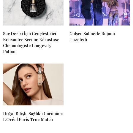
Saç Derisi İçin Gençleştirici
Gülşen Sahnede Rujunu
Konsantre Serum: Kérastase
Tazeledi
Chronologiste Longevity
Potion
Doğal Bitişli, Sağlıklı Görünüm:
L’Oréal Paris True Match