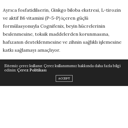
Ayrıca fosfatidilserin, Ginkgo biloba ekstresi, L-tirozin
ve aktif B6 vitamini (P-5-P) içeren güçlü
formülasyonuyla Cognifenix, beyin hücrelerinin
beslenmesine, toksik maddelerden korunmasına,
hafızanın desteklenmesine ve zihnin sağlıklı işlemesine
katkı sağlamayı amaçlıyor.
Normal enerji oluşum metabolizmasına destek veren
Sitemiz çerez kullanır. Çerez kullanımımız hakkında daha fazla bilgi
edinin:
Çerez Politikası
Vitamin B6, yorgunluk ve bitkinliğin azalmasına, normal
ACCEPT
psikolojik fonksiyonun korunmasına ve sinir sisteminin
normal işleyişine ek fayda oluşturuyor.
11 yaş ve üzeri için uygun olan Cognifenix’in, günde 2
kapsül şeklinde ve tercihen sabah aç karnına tüketilmesi
öneriliyor.