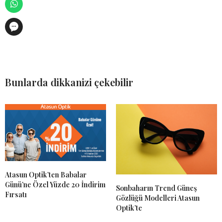
Bunlarda dikkanizi çekebilir
Atasun Optik’ten Babalar
Günü’ne Özel Yüzde 20 İndirim
Sonbaharın Trend Güneş
Fırsatı
Gözlüğü Modelleri Atasun
Optik’te