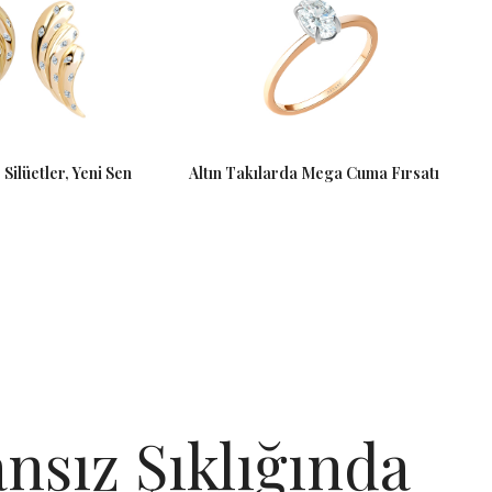
Silüetler, Yeni Sen
Altın Takılarda Mega Cuma Fırsatı
nsız Şıklığında