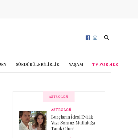
URY
SÜRDÜRÜLEBİLİRLİK
YAŞAM
TV FOR HER
ASTROLOJI
ASTROLOJİ
Burçların İdeal Evlilik
Yaşı: Sonsuz Mutluluğa
Tanık Olun!