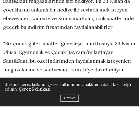
Saat&Saat mağazalarında sizi bekliyor. Bu 23 Nisan’da
çocuklarını anlamlı bir hediye ile sevindirmek isteyen
ebeveynler, Lacoste ve Xonix markalı çocuk saatlerinde
geçerli bu indirim fırsatından faydalanabilirler.
“Bir çocuk güler, saatler güzelleşir” mottosuyla 23 Nisan
Ulusal Egemenlik ve Çocuk Bayramı’nı kutlayan
Saat&Saat, bu özel indirimden faydalanmak isteyenleri
mağazalarına ve saatvesaat.com.tr’ye davet ediyor.
Sitemiz çerez kullanır. Çerez kullanımımız hakkında daha fazla bilgi
ÖNCEKI HABERLER
edinin:
Çerez Politikası
Anya Yayın'dan Yas Sürecine Dair Özel Bir Kitap: "Çünkü Seni
ACCEPT
Çok Özledim"
SONRAKI HABERLER
Gizia Gate Tasarımcılarıyla Bahar Şıklığı!