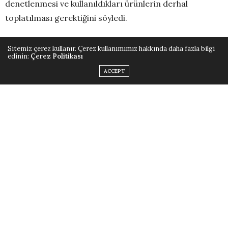
denetlenmesi ve kullanıldıkları ürünlerin derhal
toplatılması gerektiğini söyledi.
Sitemiz çerez kullanır. Çerez kullanımımız hakkında daha fazla bilgi
edinin:
Çerez Politikası
ACCEPT
Uzman gıda mühendisi, girişimci ve yazar Tuğba
Bayburtluoğlu, geçtiğimiz günlerde gümrük