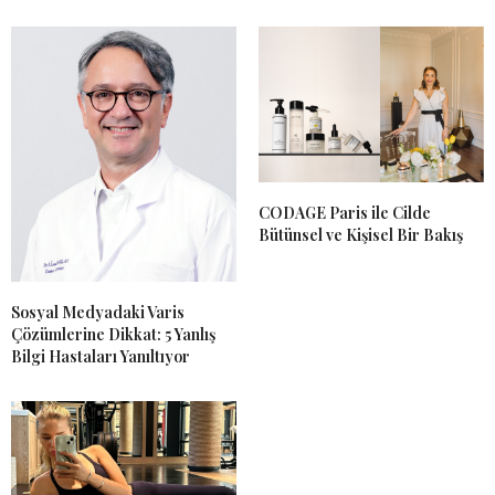
CODAGE Paris ile Cilde
Bütünsel ve Kişisel Bir Bakış
Sosyal Medyadaki Varis
Çözümlerine Dikkat: 5 Yanlış
Bilgi Hastaları Yanıltıyor