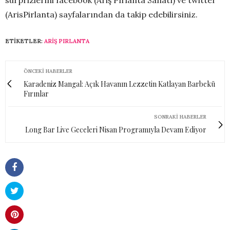
sürprizlerini facebook (Ariş Pırlanta Sanatı) ve twitter
(ArisPirlanta) sayfalarından da takip edebilirsiniz.
ETIKETLER:
ARIŞ PIRLANTA
ÖNCEKI HABERLER
Karadeniz Mangal: Açık Havanın Lezzetin Katlayan Barbekü
Fırınlar
SONRAKI HABERLER
Long Bar Live Geceleri Nisan Programıyla Devam Ediyor