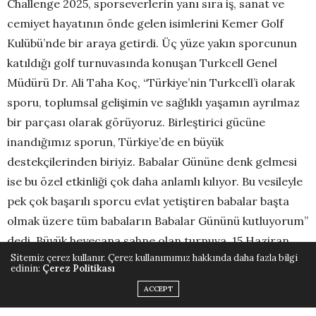
Challenge 2025, sporseverlerin yanı sıra iş, sanat ve
cemiyet hayatının önde gelen isimlerini Kemer Golf
Kulübü’nde bir araya getirdi. Üç yüze yakın sporcunun
katıldığı golf turnuvasında konuşan Turkcell Genel
Müdürü Dr. Ali Taha Koç, “Türkiye’nin Turkcell’i olarak
sporu, toplumsal gelişimin ve sağlıklı yaşamın ayrılmaz
bir parçası olarak görüyoruz. Birleştirici gücüne
inandığımız sporun, Türkiye’de en büyük
destekçilerinden biriyiz. Babalar Gününe denk gelmesi
ise bu özel etkinliği çok daha anlamlı kılıyor. Bu vesileyle
pek çok başarılı sporcu evlat yetiştiren babalar başta
olmak üzere tüm babaların Babalar Gününü kutluyorum”
dedi. Büyük heyecana sahne olan turnuva, 15 Haziran
Sitemiz çerez kullanır. Çerez kullanımımız hakkında daha fazla bilgi
akşamı düzenlenen ödül töreni ile sona erdi.
edinin:
Çerez Politikası
ACCEPT