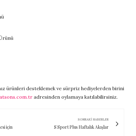
nü
 Ürünü
nız ürünleri desteklemek ve sürpriz hediyelerden birini
atsons.com.tr
adresinden oylamaya katılabilirsiniz.
SONRAKI HABERLER
si için
S Sport Plus Haftalık Akışlar