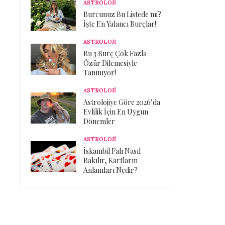
ASTROLOJİ
Burcunuz Bu Listede mi?
İşte En Yalancı Burçlar!
ASTROLOJİ
Bu 3 Burç Çok Fazla
Özür Dilemesiyle
Tanınıyor!
ASTROLOJİ
Astrolojiye Göre 2026’da
Evlilik İçin En Uygun
Dönemler
ASTROLOJİ
İskambil Falı Nasıl
Bakılır, Kartların
Anlamları Nedir?