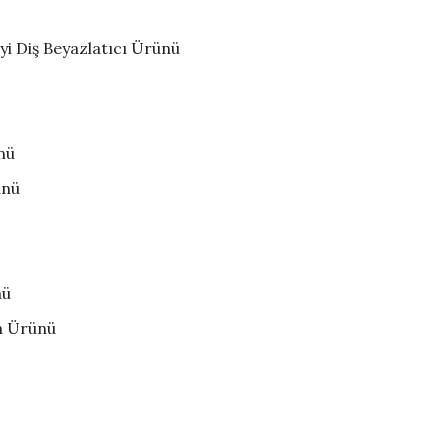
İyi Diş Beyazlatıcı Ürünü
nü
ünü
nü
en Ürünü