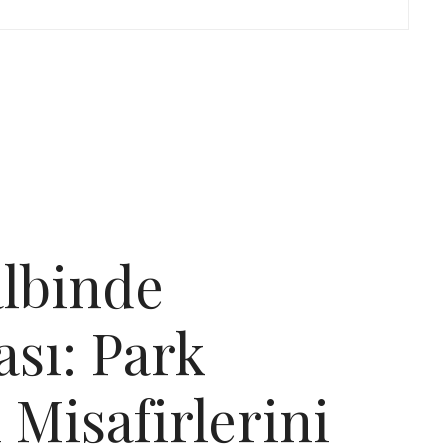
albinde
sı: Park
Misafirlerini