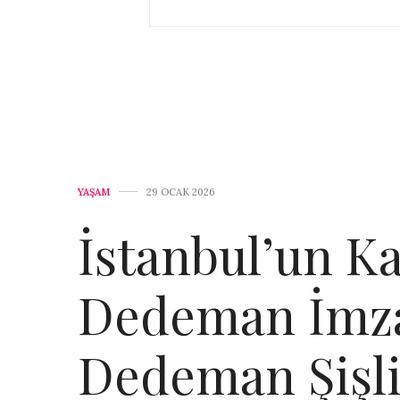
YAŞAM
29 OCAK 2026
İstanbul’un K
Dedeman İmza
Dedeman Şişli 