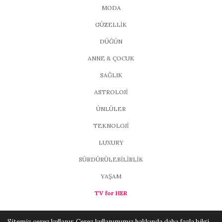
MODA
GÜZELLİK
DÜĞÜN
ANNE & ÇOCUK
SAĞLIK
ASTROLOJİ
ÜNLÜLER
TEKNOLOJİ
LUXURY
SÜRDÜRÜLEBİLİRLİK
YAŞAM
TV for HER
Sitemiz çerez kullanır. Çerez kullanımımız hakkında daha fazla bilgi