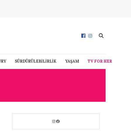
URY
SÜRDÜRÜLEBİLİRLİK
YAŞAM
TV FOR HER