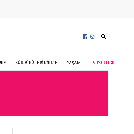
URY
SÜRDÜRÜLEBİLİRLİK
YAŞAM
TV FOR HER
KÜR