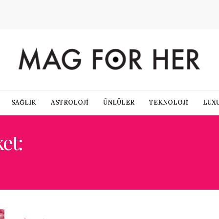
SAĞLIK
ASTROLOJİ
ÜNLÜLER
TEKNOLOJİ
LUX
ket:
YAZ AYLARININ MANI
MODELLERI