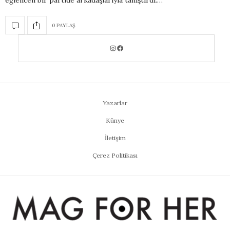
eğlenceli bir partide arkadaşlarıyla tanıştırdı.…
0 PAYLAŞ
Yazarlar
Künye
İletişim
Çerez Politikası