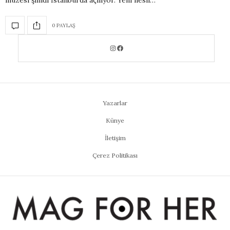
müzesi şimdi İstanbul‘da açılıyor. Yeni nesil…
0 PAYLAŞ
Yazarlar
Künye
İletişim
Çerez Politikası