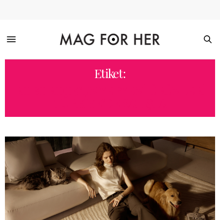
Etiket:
ROBOROCK’UN YEPYENI ÜRÜNLERI
TÜRKIYE’DE SATIŞTA