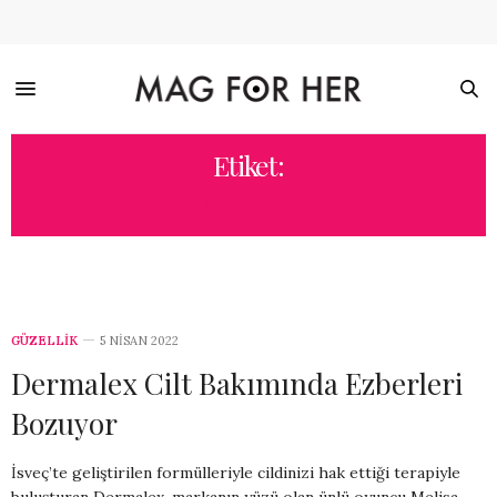
Etiket:
PINAR BOYAR
GÜZELLİK
5 NISAN 2022
Dermalex Cilt Bakımında Ezberleri
Bozuyor
İsveç’te geliştirilen formülleriyle cildinizi hak ettiği terapiyle