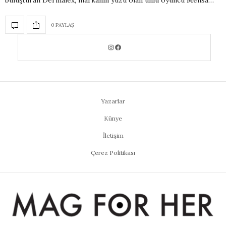
buluşturan Dermalex, markanın yüzü olan ünlü oyuncu Melisa…
0 PAYLAŞ
Yazarlar
Künye
İletişim
Çerez Politikası