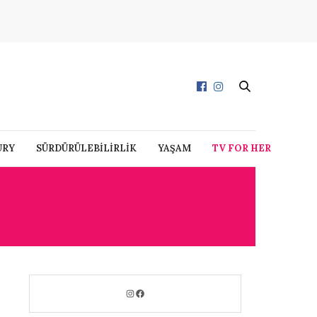
URY
SÜRDÜRÜLEBİLİRLİK
YAŞAM
TV FOR HER