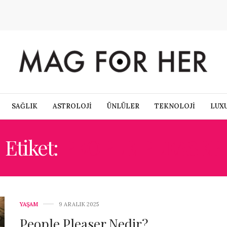
SAĞLIK
ASTROLOJİ
ÜNLÜLER
TEKNOLOJİ
LUX
Etiket:
PEOPLE PLEASER
YAŞAM
9 ARALIK 2025
People Pleaser Nedir?