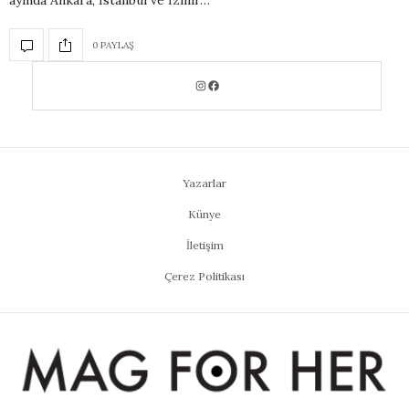
ayında Ankara, İstanbul ve İzmir…
0 PAYLAŞ
Yazarlar
Künye
İletişim
Çerez Politikası