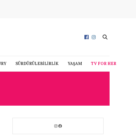
URY
SÜRDÜRÜLEBİLİRLİK
YAŞAM
TV FOR HER