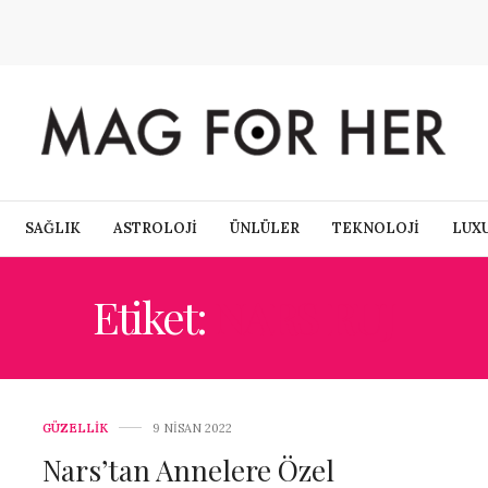
SAĞLIK
ASTROLOJİ
ÜNLÜLER
TEKNOLOJİ
LUX
Etiket:
NARS RUJ
GÜZELLİK
9 NISAN 2022
Nars’tan Annelere Özel