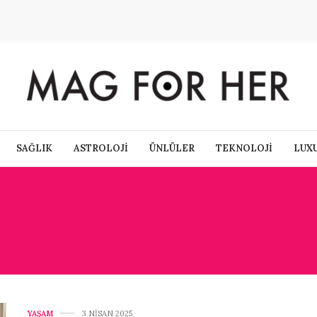
SAĞLIK
ASTROLOJİ
ÜNLÜLER
TEKNOLOJİ
LUX
LOVA’NIN ZARIF DOKUN
ERDE BAHAR RÜZGÂRI ES
YAŞAM
3 NISAN 2025