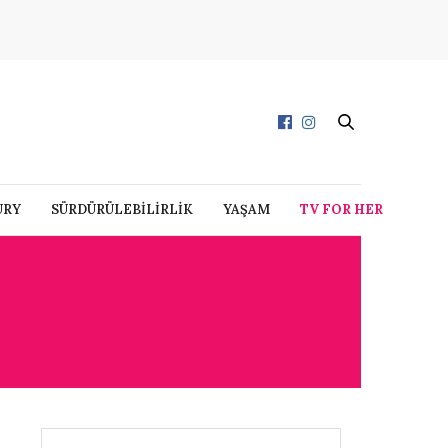
URY
SÜRDÜRÜLEBİLİRLİK
YAŞAM
TV FOR HER
UŞUYLA
SIN!