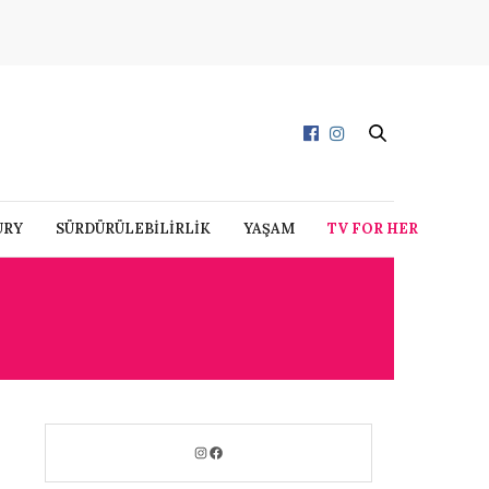
URY
SÜRDÜRÜLEBİLİRLİK
YAŞAM
TV FOR HER