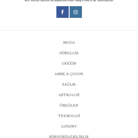
Bizi sosyal medya hesaplarımızdan takip etmeyi de unutmayın!
MODA
GÜZELLİK
DÜĞÜN
ANNE & ÇOCUK
SAĞLIK
ASTROLOJİ
ÜNLÜLER
TEKNOLOJİ
LUXURY
SÜRDÜRÜLEBİLİRLİK