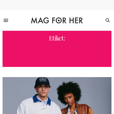
Etiket:
GANT SONBAHAR KIŞ 2024
KOLEKSIYONU: AMERIKAN SPOR
GIYIMININ 75. YILINA SAYGI DURUŞU