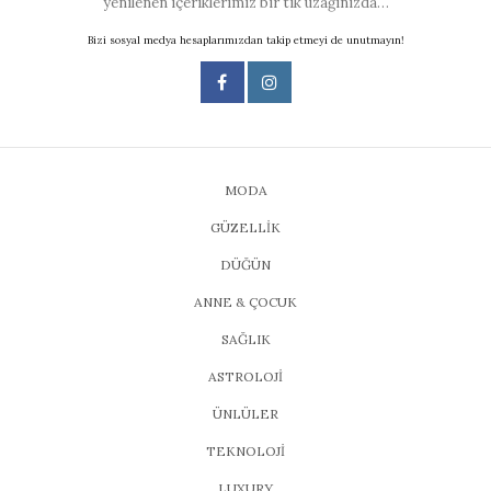
yenilenen içeriklerimiz bir tık uzağınızda…
Bizi sosyal medya hesaplarımızdan takip etmeyi de unutmayın!
MODA
GÜZELLİK
DÜĞÜN
ANNE & ÇOCUK
SAĞLIK
ASTROLOJİ
ÜNLÜLER
TEKNOLOJİ
LUXURY