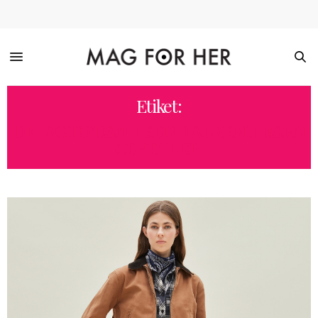
Etiket:
DEFACTO’DAN TREND ALARMI: BARN
CEKETLER!