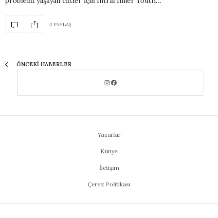
problemi yaşayan ciltler için Intral Inner Youth…
0 PAYLAŞ
ÖNCEKI HABERLER
Yazarlar
Künye
İletişim
Çerez Politikası